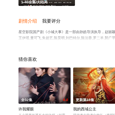
1-40全集/大结局
剧情介绍
我要评分
星空影院国产剧《小城大事》是一部由孙皓导演执导，赵丽颖,黄晓
王伊瑶,董可飞,朱超艺,陈昊明,刘巴特尔,陈法蓉,罗二羊,郭
40全集），手机免费观看高清未删减完整版电视剧全集就上
解。
猜你喜欢
全32集
4.0
更新第18集
许我耀眼
我的西域公主