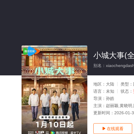
小城大事(全
别名：xiaochengdash
地区：
大陆
类型：
语言：
未知
状态：
导演：
孙皓
主演：
赵丽颖,黄晓明,
更新时间：
2026-01-
在线观看
