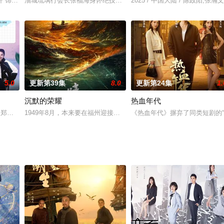
是她心里唯一的光。个性倔强的她从小镇考上重
轩 饰）研究西域古铃铛意外穿越，邂逅逃婚的西域公主阿依慕（路一萍 饰），
淄城琉璃行会长张福海身怀绝技葡萄凝霜，为防技艺失传公开招徒。
2025 / 中国大陆 / 陈政阳,张瀚文
5.0
更新第39集
8.0
更新第24集
1.
沉默的荣耀
热血年代
谭薇,郑湫泓,孙悦,蒋一侨,许馨文,姜杉
1949年8月，本来要在福州迎接解放的吴石，突然被蒋介石任命为国
《热血年代》摒弃了同类短剧的