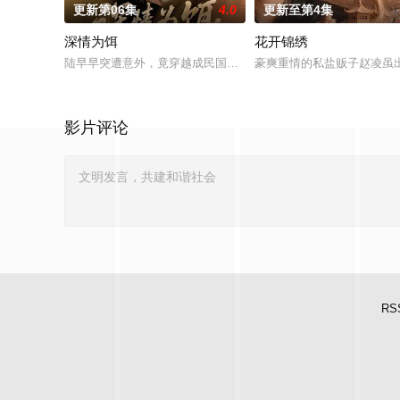
更新第06集
4.0
更新至第4集
深情为饵
花开锦绣
陆早早突遭意外，竟穿越成民国少夫人苏沐晚，醒来，却是丈夫
豪爽重情的私盐贩子赵凌虽
影片评论
RS