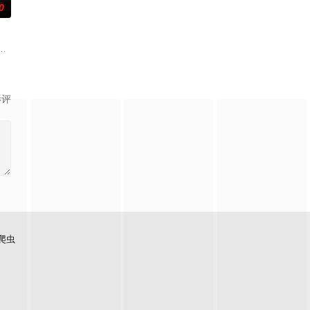
0
起逃亡
奚圆（姜贞羽 饰）因意外踏入玄机界，继
事——用一场精心策划的“夏令营”完成复仇的受害者；临终前与遗憾和解的“无
影评
爬虫