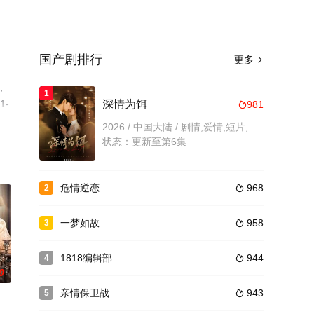
国产剧排行
更多

,
1
1-
深情为饵
981

了
2026 / 中国大陆 / 剧情,爱情,短片,国产
状态：更新至第6集
危情逆恋
968
2

一梦如故
958
3

1818编辑部
944
4

0
亲情保卫战
943
5
