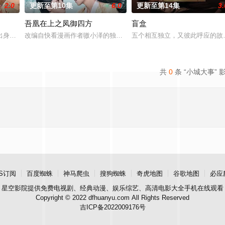
2.0
更新至第10集
6.0
更新至第14集
3.
吾凰在上之凤御四方
盲盒
枪口相对、父母冤案、连环下毒……她于绝境中步
出身草莽，却心怀壮志，他结识了遭人诬陷私通的世家名媛小姐傅庭芸，被迫一
改编自快看漫画作者嗷小泽的独家连载漫画《吾凰在上》。 现代少女
五个相互独立，又彼此呼应的故
共
0
条 “小城大事” 
S订阅
百度蜘蛛
神马爬虫
搜狗蜘蛛
奇虎地图
谷歌地图
必应
星空影院
提供免费电视剧、经典动漫、娱乐综艺、高清电影大全手机在线观看
Copyright © 2022 dfhuanyu.com All Rights Reserved
吉ICP备2022009176号