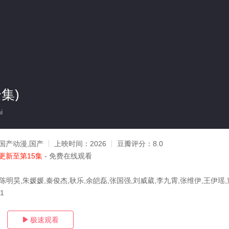
集)
i
国产动漫,国产
上映时间：
2026
豆瓣评分：
8.0
更新至第15集
- 免费在线观看
陈明昊,朱媛媛,秦俊杰,耿乐,余皑磊,张国强,刘威葳,李九霄,张维伊,王伊瑶
31
极速观看
