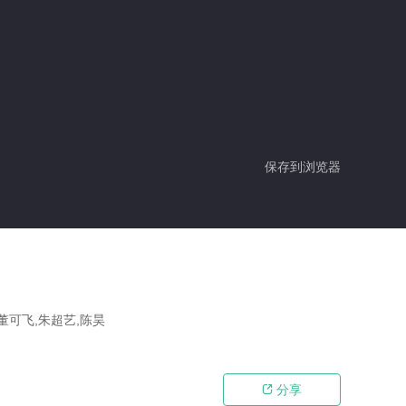
保存到浏览器
,董可飞,朱超艺,陈昊
分享
