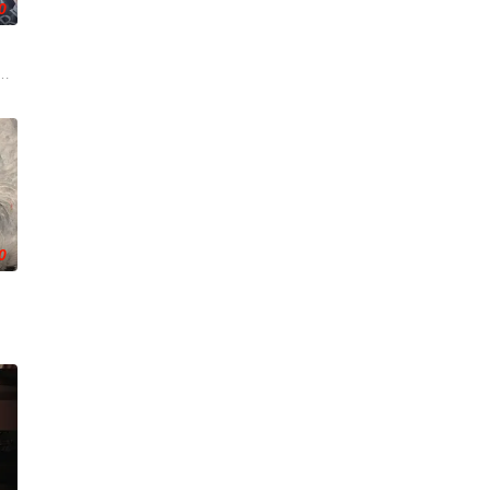
0
上的喜
争后，国家蒙羞，张謇虽高中状元，却渴望寻
了他们在中意合作项目中面对专业挑战与境外竞争，通过创新实践实现本土设
0
诸
母忽视，在艰苦环境中长大，但她始终刻苦