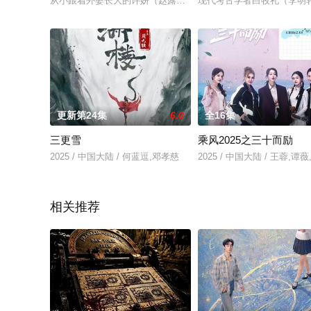
从小跟着外婆长大的许妍（赵露思 饰）与父母有心结，只有外婆
现代考古学者白牧礼（李明
更新第24集
6.0
全16集
三更雪
乘风2025之三十而励
2025 / 中国大陆 / 何蓝逗,邓孝慈
2025 / 中国大陆 / 王蓉,
相关推荐