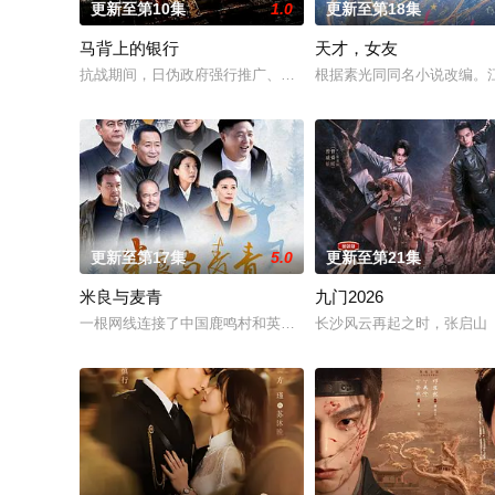
更新至第10集
1.0
更新至第18集
马背上的银行
天才，女友
抗战期间，日伪政府强行推广、使用由“中国准备银行”发行的伪
根据素光同同名小说改编。
更新至第17集
5.0
更新至第21集
米良与麦青
九门2026
一根网线连接了中国鹿鸣村和英国牛津，麦香通过视频向米良宣
长沙风云再起之时，张启山（