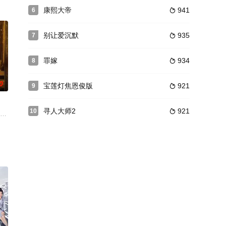
白牧
青年宋凯脱颖而出，却暗中与张福海的对手章
康熙大帝
941
6

别让爱沉默
935
7

罪嫁
934
8

0
宝莲灯焦恩俊版
921
9

寻人大师2
921
10

民政府国防部次长。为了获得更多情报，
“重生”设定，完全从小人物的视角出发，重点展现了周明睿三兄弟的兄弟情，三