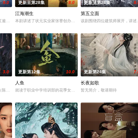
9.0
更新至第28集
8.0
更新至第28集
8.
江海潮生
第五立面
钞货币。根据党中央指示，高景波、徐邵梁、孙
江逾白长大以后，林知夏忽然对他说：“江逾白，我喜欢你，哲学和生物学意义
本剧讲述了状元实业家张謇创办大生企业，实业报国的故事。甲午战
该剧围绕四位建筑师展开，讲述
3.0
更新第12集
10.0
更新第24集
7.
人鱼
长夜如歌
告：婚不结了。鹿鸣村开了锅，村民大骂麦香是叛
陈伟霆 饰）与吴老狗（曾舜晞 饰）强强联手，携手霍仙姑（陈瑶 饰）与九门
就读于职业中学培训部的花季女生苏琳（黄杨钿甜 饰），虽自小被父
暂无简介，敬请期待