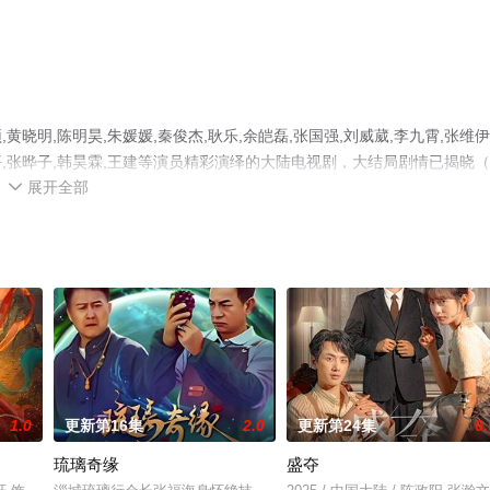
明,陈明昊,朱媛媛,秦俊杰,耿乐,余皑磊,张国强,刘威葳,李九霄,张维伊
广平,张晔子,韩昊霖,王建等演员精彩演绎的大陆电视剧，大结局剧情已揭晓（
展开全部
星空电影网，更多相关信息可移步至豆瓣电视剧、电视猫或剧情网等平台

1.0
更新第16集
2.0
更新第24集
6.
琉璃奇缘
盛夺