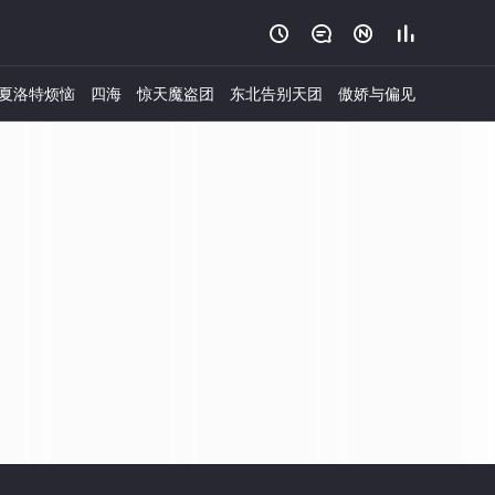




夏洛特烦恼
四海
惊天魔盗团
东北告别天团
傲娇与偏见