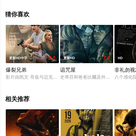
信息可移步至豆瓣电影、电视猫或剧情网等平台了解。
猜你喜欢
2.0
7.0
更新HD中字
更新HD
HD
爆裂兄弟
诅咒屋
非礼勿视2
影片由凯文·哥兹与迈克尔·哥兹执导，讲述年轻的警长诺曼(思韦茨
史蒂芬和爸爸比爾及外公雷蒙搬進了
八个感化
相关推荐