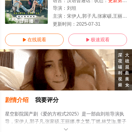
语言：
汉语普通话
状态：
更新第24集
导演：
刘坦
主演：
宋伊人,郭子凡,张家硕,王丽娜,李之繁,丁燃,林艾泇,董子凡
更新第24集
更新时间：
2025-07-31
在线观看
极速观看


剧情介绍
我要评分
星空影院国产剧《爱的方程式2025》是一部由刘坦导演执
导，宋伊人,郭子凡,张家硕,王丽娜,李之繁,丁燃,林艾泇,董子
凡等演员精彩演绎的中国大陆电视剧，手机免费观看高清
