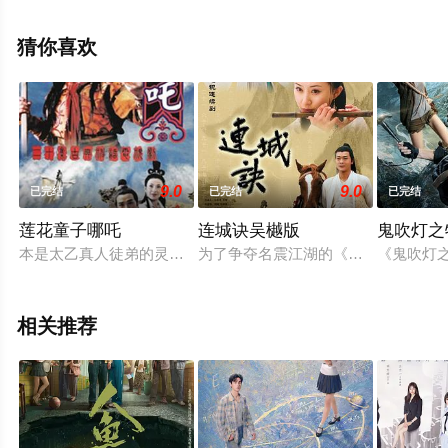
未删减完整版电视剧全集就上星空电影网，更多相关信息
可移步至豆瓣电视剧、电视猫或剧情网等平台了解。
猜你喜欢
9.0
9.0
已完结
已完结
已完结
莲花童子哪吒
连城诀吴樾版
鬼吹灯之
本是太乙真人徒弟的灵珠子（曹骏 饰）因为不小心放走了作恶多
为了争夺名震江湖的《连城诀》，同门
《鬼吹灯
相关推荐