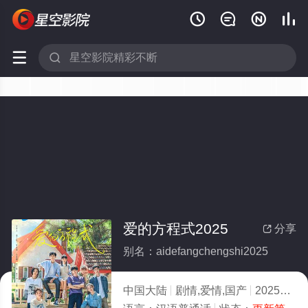






爱的方程式2025
分享

别名：aidefangchengshi2025
中国大陆
剧情,爱情,国产
2025
4.0