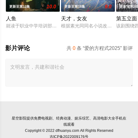
10.0
9.0
更新至第12集
更新至第18集
更新至第28
人鱼
天才，女友
第五立面
就读于职业中学培训部的花季女生苏琳（黄杨钿甜 饰），虽自小
根据素光同同名小说改编。江逾白长
该剧围绕
影片评论
共
0
条 “爱的方程式2025” 影评
星空影院
提供免费电视剧、经典动漫、娱乐综艺、高清电影大全手机在
线观看
Copyright © 2022 dfhuanyu.com All Rights Reserved
吉ICP备2022009176号