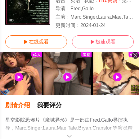
语言：
英语
状态：
HD/高清
- 免费在线观看
导演：
Fred,Gallo
主演：
Marc,Singer,Laura,Mae,Tate,Bryan,Cranston
HD
更新时间：
2024-01-24
在线观看
极速观看


剧情介绍
我要评分
星空影院恐怖片《魔域异形》是一部由Fred,Gallo导演执
导，Marc,Singer,Laura,Mae,Tate,Bryan,Cranston等演员精
彩演绎的美国电影，手机免费观看高清未删减完整版电影
