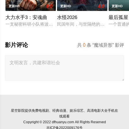
9.0
4.0
更新HD
更新HD
更新HD
大力水手3：安魂曲
水怪2026
最后孤屋
一支秘密科研小队将波派囚禁在地下军事基地，试图驯化并利用
民国年间，与世隔绝的怪水村被湖中“
一个普通的
影片评论
共
0
条 “魔域异形” 影评
星空影院
提供免费电视剧、经典动漫、娱乐综艺、高清电影大全手机在
线观看
Copyright © 2022 dfhuanyu.com All Rights Reserved
吉ICP备2022009176号