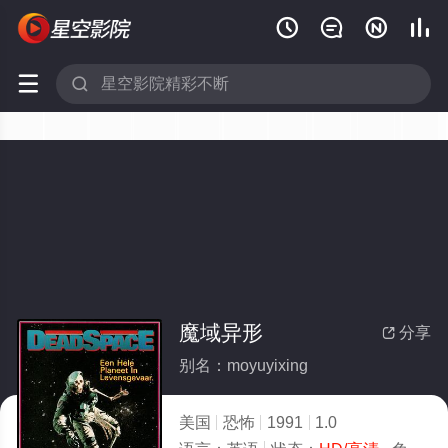






魔域异形
分享

别名：moyuyixing
美国
恐怖
1991
1.0