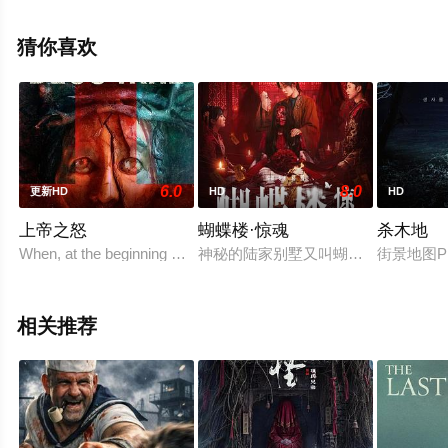
大全就上星空电影网，更多相关信息可移步至豆瓣电影、
电视猫或剧情网等平台了解。
猜你喜欢
6.0
8.0
更新HD
HD
HD
上帝之怒
蝴蝶楼·惊魂
杀木地
When, at the beginning of Deus Irae, Father Javier
神秘的陆家别墅又叫蝴蝶楼，是出了名
街景地图
相关推荐