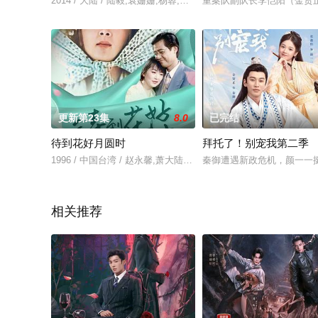
2014 / 大陆 / 陆毅,袁姗姗,杨蓉,戴娇倩,高晟晖,王仁君,杨明娜,
重案队副队长李恺阳（金贤
更新第23集
8.0
已完结
待到花好月圆时
拜托了！别宠我第二季
1996 / 中国台湾 / 赵永馨,萧大陆,沈孟生,郁芳
秦御遭遇新政危机，颜一一
相关推荐