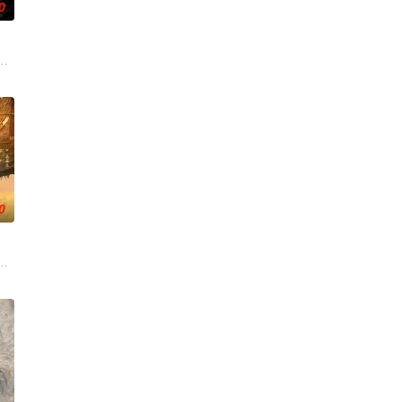
0
诸
科三元及第入翰林院的奇女子。十年前的她被
使用由“中国准备银行”发行的伪钞货币。根据党中央指示，高景波、徐邵梁、孙
0
求真
大生企业，实业报国的故事。甲午战争后，国家蒙羞，张謇虽高中状元，却渴