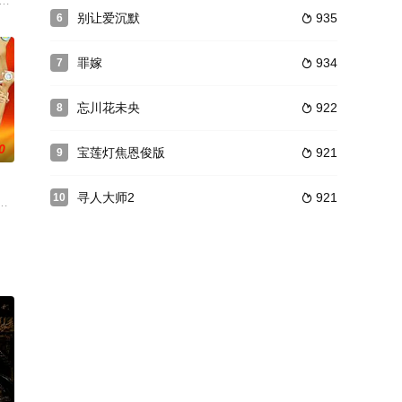
，坠
破案，却发现了隐藏在案件背后的江州黑势力
世和遭遇的美丽女子顾海棠（秦岚 饰）带着女孩菱子逃往上海，在这个鱼龙混
别让爱沉默
935
6

罪嫁
934
7

忘川花未央
922
8

0
宝莲灯焦恩俊版
921
9

寻人大师2
921
10

舍生相
母牛魔王及铁扇公主袒护之下，安然渡过，牛
球高手姚杰在东亚悠悠球大赛上落败，由此萌生了放弃悠悠球的念头。就在这