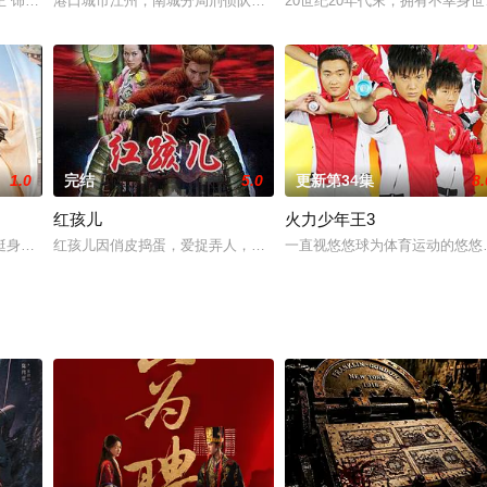
寇振海,王琳,张雅萌,徐幸,苑琼丹,汤镇业,贾静
正 饰）联手冤家徒弟江瀚（袁梓铭 饰），侦破连环性虐案和离奇裸尸案。未料
港口城市江州，南城分局刑侦队女副队长王若楠和卧底警员邱天联手
20世纪20年代末，拥有不幸身
1.0
完结
5.0
更新第34集
8.
红孩儿
火力少年王3
挺身而出，挫败了太后的阴谋！秦御对颜一一更加爱慕，而在身陷危险时秦御的
红孩儿因俏皮捣蛋，爱捉弄人，在生日之时被寻仇，一番风波在其父
一直视悠悠球为体育运动的悠悠