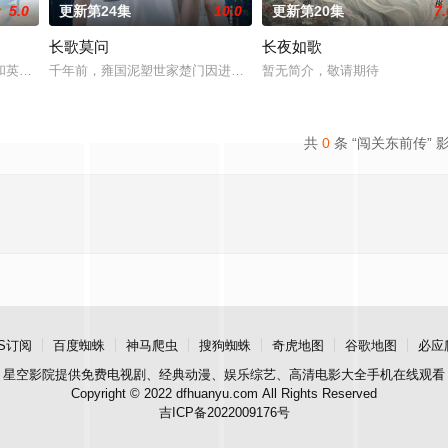
5.0
更新第24集
10.0
更新第20集
7.
长歌莫问
长夜如歌
业挑战与境外竞争，通过创新实践实现本土设计理
和英国牛津，麦香通过视频向米良宣告：婚不结了。鹿鸣村开了锅，村民大骂麦
千年前，雍国泥塑世家楚门因进贡的“十二生肖”离奇流血炸裂，惨遭
暂无简介，敬请期待
共
0
条 “闯关东前传” 
S订阅
百度蜘蛛
神马爬虫
搜狗蜘蛛
奇虎地图
谷歌地图
必应
星空影院
提供免费电视剧、经典动漫、娱乐综艺、高清电影大全手机在线观看
Copyright © 2022 dfhuanyu.com All Rights Reserved
吉ICP备2022009176号