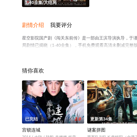
1-40全集/大结局
剧情介绍
我要评分
星空影院国产剧《闯关东前传》是一部由王滨导演执导，于谨维
局剧情已揭晓（1-40全集），手机免费观看高清未删减完
或剧情网等平台了解。
猜你喜欢
已完结
2.0
更新第34集
宫锁连城
谜案拼图