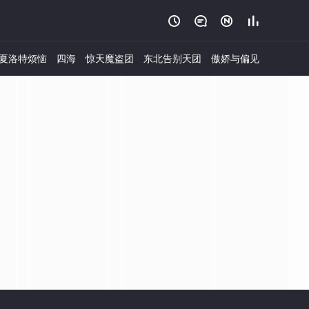




夏洛特烦恼
四海
惊天魔盗团
东北告别天团
傲娇与偏见