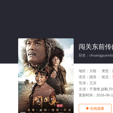
闯关东前传(
别名：chuangguandon
地区：
大陆
类型：
语言：
国语
状态：
导演：
王滨
主演：
于谨维,赵毅,闫
更新时间：
2026-06-
在线观看
