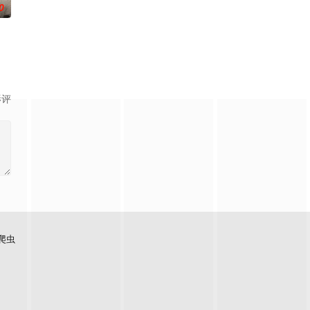
0
香是叛
满门流放，楚父以死鸣冤。楚家大小姐楚梓
影评
爬虫