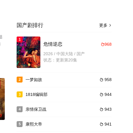
国产剧排行
更多

结
1
猫
危情逆恋
968

2026 / 中国大陆 / 国产
状态：更新第20集
一梦如故
958
2

1818编辑部
944
3

亲情保卫战
943
4

0
康熙大帝
941
5
