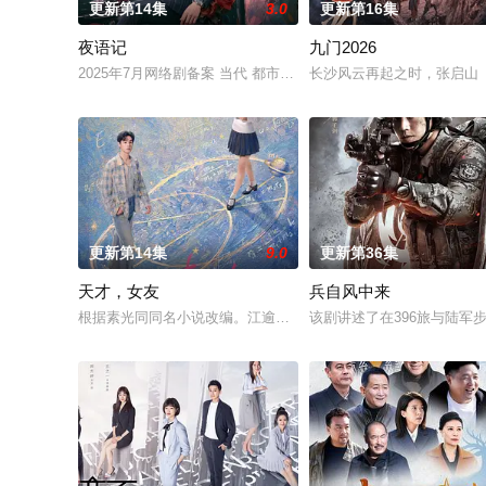
更新第14集
3.0
更新第16集
夜语记
九门2026
2025年7月网络剧备案 当代 都市 海南越酷文化传媒有限公司
长沙风云再起之时，张启山（
更新第14集
9.0
更新第36集
天才，女友
兵自风中来
根据素光同同名小说改编。江逾白长大以后，林知夏忽然对他说：
该剧讲述了在396旅与陆