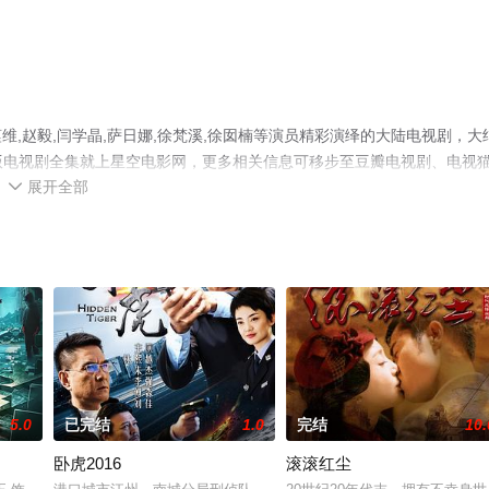
,赵毅,闫学晶,萨日娜,徐梵溪,徐囡楠等演员精彩演绎的大陆电视剧，大
整版电视剧全集就上星空电影网，更多相关信息可移步至豆瓣电视剧、电视
展开全部

5.0
已完结
1.0
完结
10.
卧虎2016
滚滚红尘