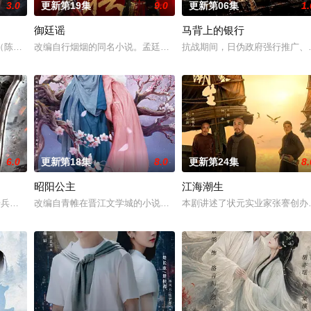
3.0
更新第19集
9.0
更新第06集
1.
御廷谣
马背上的银行
陈伟霆 饰）与吴老狗（曾舜晞 饰）强强联手，携手霍仙姑（陈瑶 饰）与九门
改编自行烟烟的同名小说。孟廷辉，大平王朝有史以来个以女子进士
抗战期间，日伪政府强行推广、
6.0
更新第18集
8.0
更新第24集
8.
昭阳公主
江海潮生
“江逾白，我喜欢你，哲学和生物学意义上的喜
军步兵学院联合举办的小型军事演习中，郭子剑因不满演习流于形式，假传指令要
改编自青帷在晋江文学城的小说《平阳公主》。
本剧讲述了状元实业家张謇创办