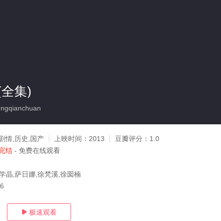
全集)
gqianchuan
剧情,历史,国产
上映时间：
2013
豆瓣评分：
1.0
完结
- 免费在线观看
学晶,萨日娜,徐梵溪,徐囡楠
16
极速观看
