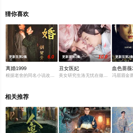
看高清未删减完整版电视剧全集就上星空电影网，更多相
关信息可移步至豆瓣电视剧、电视猫或剧情网等平台了
猜你喜欢
解。
6.0
10.0
更新至第2集
更新至第1集
更新至第2
离婚1999
丑女医妃
血色蔷薇2
根据老舍的同名小说改编的故事，讲述了三十年代初期在北平的生
美女研究生洛无忧在做实验时意外来
冯眉眉金
相关推荐