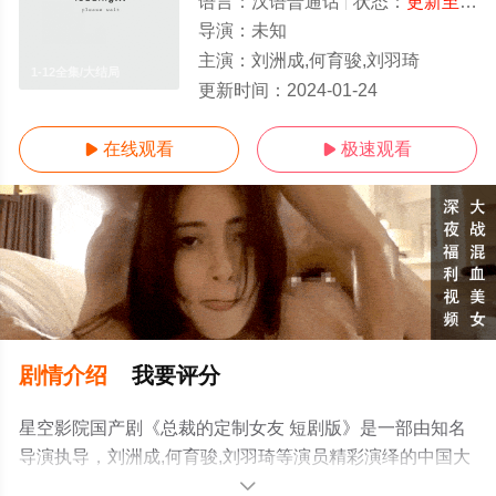
语言：
汉语普通话
状态：
更新至12集全
导演：
未知
主演：
刘洲成,何育骏,刘羽琦
1-12全集/大结局
更新时间：
2024-01-24
在线观看
极速观看


剧情介绍
我要评分
星空影院国产剧《总裁的定制女友 短剧版》是一部由知名
导演执导，刘洲成,何育骏,刘羽琦等演员精彩演绎的中国大
陆电视剧，大结局剧情已揭晓（1-12全集），手机免费观
