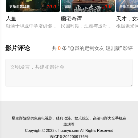
10.0
1.0
更新至第12集
完结
更新至第18
人鱼
幽宅奇谭
天才，女
就读于职业中学培训部的花季女生苏琳（黄杨钿甜 饰），虽自小
民国时期，江淮与迅哥组成说书班子，
根据素光
影片评论
共
0
条 “总裁的定制女友 短剧版” 影评
星空影院
提供免费电视剧、经典动漫、娱乐综艺、高清电影大全手机在
线观看
Copyright © 2022 dfhuanyu.com All Rights Reserved
吉ICP备2022009176号