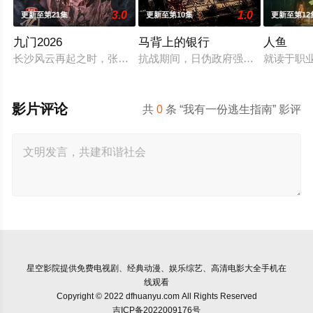
3.0
1.0
更新至第21集
更新至第10集
更新至第12
九门2026
马背上的银行
人鱼
长沙风云再起之时，张启山（陈伟霆 饰）与吴老狗（曾舜晞 饰
抗战期间，日伪政府强行推广、使用由
就读于职
影片评论
共
0
条 “我有一份逃生指南” 影评
星空影院
提供免费电视剧、经典动漫、娱乐综艺、高清电影大全手机在
线观看
Copyright © 2022 dfhuanyu.com All Rights Reserved
吉ICP备2022009176号