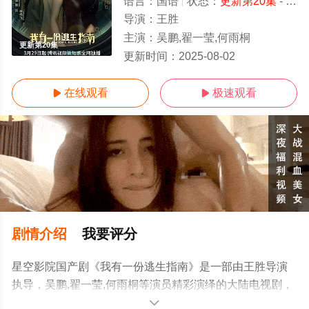
语言：
国语
状态：
更新第20集
- 免费在线观看
导演：
王胜
主演：
吴鹏,翟一莹,何雨桐
更新第20集
更新时间：
2025-08-02
在线观看
极速观看


剧情介绍
我要评分
星空影院国产剧《我有一份逃生指南》是一部由王胜导演
执导，吴鹏,翟一莹,何雨桐等演员精彩演绎的大陆电视剧，
手机免费观看高清未删减完整版电视剧全集就上星空电影
