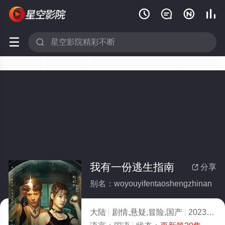






我有一份逃生指南
分享

别名：woyouyifentaoshengzhinan
大陆
剧情,悬疑,冒险,国产
2023
9.0