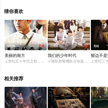
网，更多相关信息可移步至豆瓣电视剧、电视猫或剧情网
等平台了解。
猜你喜欢
7.0
7.0
已完结
已完结
完结
美丽的南方
我们的少年时代
鬓边不是
上世纪五十年代之初，党号召北京高校的师生奔赴边远的农村地
小熊队和银鹰队分别是月亮岛中学和
上世纪三
相关推荐